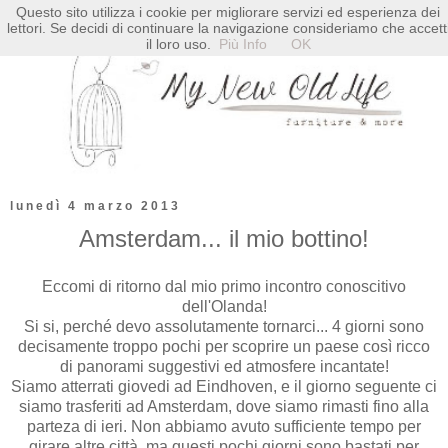
Questo sito utilizza i cookie per migliorare servizi ed esperienza dei
lettori. Se decidi di continuare la navigazione consideriamo che accett
il loro uso.
Più Info
OK
lunedì 4 marzo 2013
Amsterdam... il mio bottino!
Eccomi di ritorno dal mio primo incontro conoscitivo
dell'Olanda!
Si si, perché devo assolutamente tornarci... 4 giorni sono
decisamente troppo pochi per scoprire un paese così ricco
di panorami suggestivi ed atmosfere incantate!
Siamo atterrati giovedi ad Eindhoven, e il giorno seguente ci
siamo trasferiti ad Amsterdam, dove siamo rimasti fino alla
parteza di ieri. Non abbiamo avuto sufficiente tempo per
girare altre città, ma questi pochi giorni sono bastati per