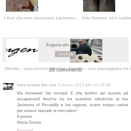
I fiori che non sbocciano a primave...
Vide Grenier: ed è subit
Eugenia
alle
20:01
Condividi
Olanda… quei piccoli ricordini
Olanda… una passeggiata tra ca
38 commenti:
here comes the sun
4 marzo 2013 alle ore 20:44
Ma beneeee! Sei tornata! E che bottino sei riuscita ad
accaparrarti! Anch'io ho tre scatoline cilindriche di tea
Jacksons of Piccadilly e hai ragione, erano troppo carine
per essere lasciate al mercatino!
A presto
Maria Grazia
Rispondi