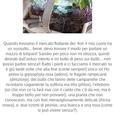
Quando troviamo il mercato flottante dei
fiori il mio cuore ha
un sussulto... bene, devo trovare il modo per portare un
mazzo di tulipani! Sandro per poco non mi strozza, quindi
desisto dall'arduo intento e mi butto di peso sui bulbi... non
posso partire senza!! Batto i piedi e ci facciamo il mercato su
e giù tante volte che alla fine (come sempre!) vinco io! Ho
preso la gipsophyla rosa (adoro), le fragole rampicanti
(deliziose), dei bulbi che fanno delle campanelle che
ricordano vagamente la sulfinia ma lilla (phlox), l'elleboro
(so che non ce la farà mai con il caldo che c'è da noi, ma è
troppo bello per non provare!), una pianta che non
conoscevo, ma con fiori meravigliosamente delicati (Alcea
rosea), e due rizomi di peonie, una bianca e una rosa (come
si può vivere senza?).