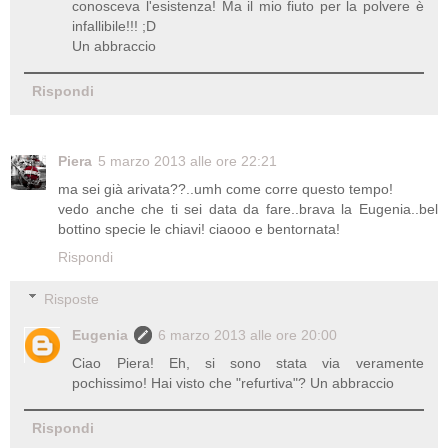
conosceva l'esistenza! Ma il mio fiuto per la polvere è
infallibile!!! ;D
Un abbraccio
Rispondi
Piera
5 marzo 2013 alle ore 22:21
ma sei già arivata??..umh come corre questo tempo!
vedo anche che ti sei data da fare..brava la Eugenia..bel
bottino specie le chiavi! ciaooo e bentornata!
Rispondi
Risposte
Eugenia
6 marzo 2013 alle ore 20:00
Ciao Piera! Eh, si sono stata via veramente
pochissimo! Hai visto che "refurtiva"? Un abbraccio
Rispondi