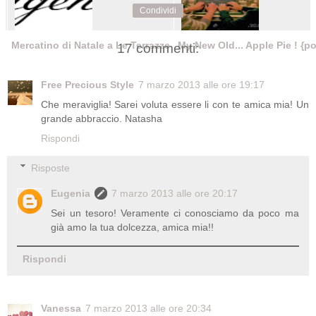
Condividi
Mercatino di Natale a Le Terrazze
My New Old... Apple Pie ! {pos
17 commenti:
Free Precious Style
7 marzo 2013 alle ore 19:17
Che meraviglia! Sarei voluta essere li con te amica mia! Un
grande abbraccio. Natasha
Rispondi
Risposte
Eugenia
7 marzo 2013 alle ore 20:17
Sei un tesoro! Veramente ci conosciamo da poco ma
già amo la tua dolcezza, amica mia!!
Rispondi
Vanessa
7 marzo 2013 alle ore 20:34