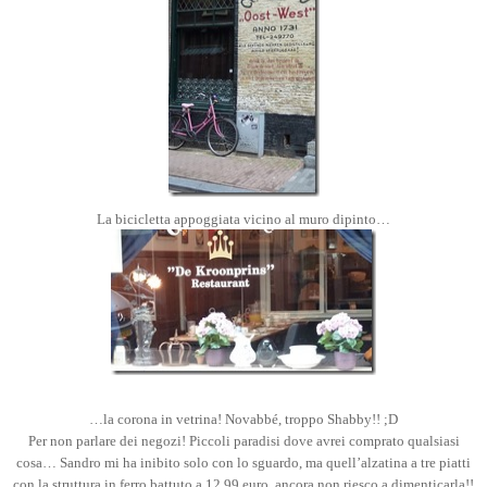
La bicicletta appoggiata vicino al muro dipinto…
…la corona in vetrina! Novabbé, troppo Shabby!! ;D
Per non parlare dei negozi! Piccoli paradisi dove avrei comprato qualsiasi
cosa… Sandro mi ha inibito solo con lo sguardo, ma quell’alzatina a tre piatti
con la struttura in ferro battuto a 12.99 euro, ancora non riesco a dimenticarla!!