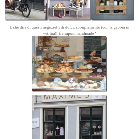
E che dire di questi negozietti di dolci, abbigliamento (con la gabbia in
vetrina!!!), e saponi handmade?