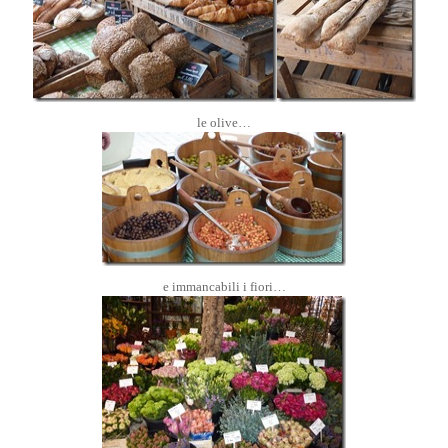
le olive…
e immancabili i fiori…