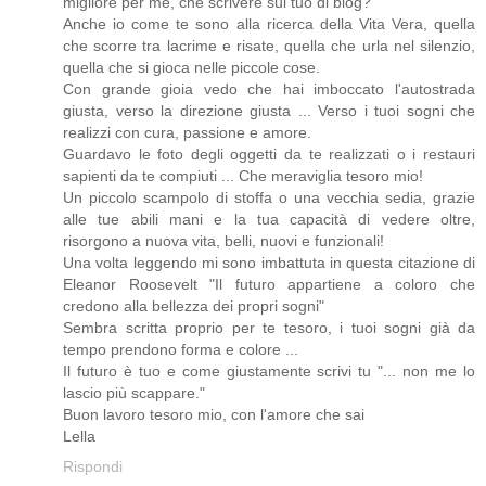
migliore per me, che scrivere sul tuo di blog?
Anche io come te sono alla ricerca della Vita Vera, quella
che scorre tra lacrime e risate, quella che urla nel silenzio,
quella che si gioca nelle piccole cose.
Con grande gioia vedo che hai imboccato l'autostrada
giusta, verso la direzione giusta ... Verso i tuoi sogni che
realizzi con cura, passione e amore.
Guardavo le foto degli oggetti da te realizzati o i restauri
sapienti da te compiuti ... Che meraviglia tesoro mio!
Un piccolo scampolo di stoffa o una vecchia sedia, grazie
alle tue abili mani e la tua capacità di vedere oltre,
risorgono a nuova vita, belli, nuovi e funzionali!
Una volta leggendo mi sono imbattuta in questa citazione di
Eleanor Roosevelt "Il futuro appartiene a coloro che
credono alla bellezza dei propri sogni"
Sembra scritta proprio per te tesoro, i tuoi sogni già da
tempo prendono forma e colore ...
Il futuro è tuo e come giustamente scrivi tu "... non me lo
lascio più scappare."
Buon lavoro tesoro mio, con l'amore che sai
Lella
Rispondi