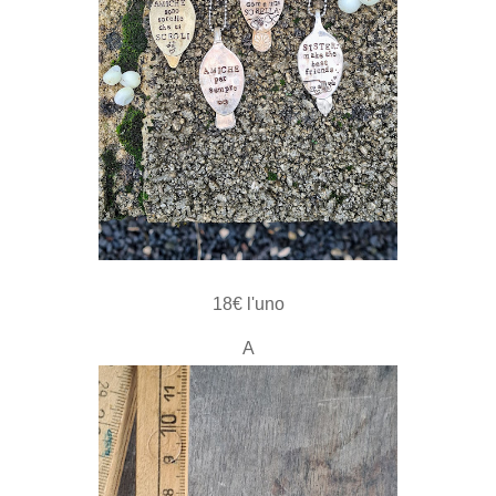
18€ l'uno
A