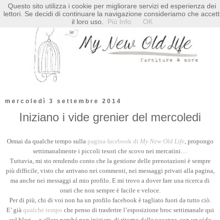
Questo sito utilizza i cookie per migliorare servizi ed esperienza dei
lettori. Se decidi di continuare la navigazione consideriamo che accett
il loro uso.
Più Info
OK
mercoledì 3 settembre 2014
Iniziano i vide grenier del mercoledi
Ormai da qualche tempo sulla
pagina facebook di
My New Old Life
, propongo
settimanalmente i piccoli tesori che scovo nei mercatini…
Tuttavia, mi sto rendendo conto che la gestione delle prenotazioni è sempre
più difficile, visto che arrivano nei commenti, nei messaggi privati alla pagina,
ma anche nei messaggi al mio profilo. E mi trovo a dover fare una ricerca di
orari che non sempre è facile e veloce.
Per di più, chi di voi non ha un profilo facebook è tagliato fuori da tutto ciò.
E’ già
qualche tempo
che penso di trasferire l’esposizione broc settimanale qui
sul blog… e allora perché non iniziare, di ritorno dalle vacanze, con un
vide