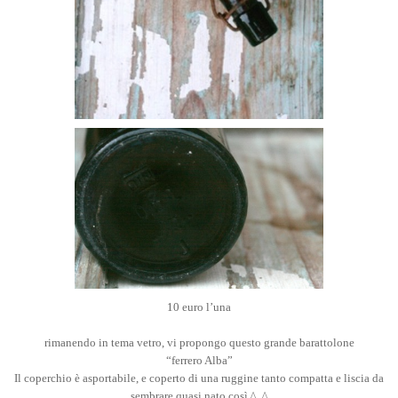
10 euro l’una
rimanendo in tema vetro, vi propongo questo grande barattolone
“ferrero Alba”
Il coperchio è asportabile, e coperto di una ruggine tanto compatta e liscia da
sembrare quasi nato così ^_^