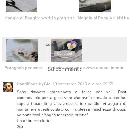
Maggio al Poggio: work in progress
Maggio al Poggio e chi ha v
Eugenia
alle
09:50
Condividi
Fotografa per caso…
L’Amica che non avevo ancora incont...
58 commenti:
HandMade byGio
19 settembre 2013 alle ore 09:58
Sono davvero emozionata e felice per voi!! Post
commovente per la gioia vera che avete provato e che hai
saputo trasmettere attraverso le tue parole! Vi auguro di
mantenere questi contatti con la stessa freschezza di oggi,
persone così bisogna tenersele strette!
Un abbraccio forte!
Gio