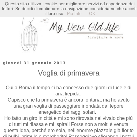
Questo sito utilizza i cookie per migliorare servizi ed esperienza dei
lettori. Se decidi di continuare la navigazione consideriamo che accett
il loro uso.
Più Info
OK
giovedì 31 gennaio 2013
Voglia di primavera
Qui a Roma il tempo ci ha concesso due giorni di luce e di
aria tiepida.
Capisco che la primavera è ancora lontana, ma ho avuto
una gran voglia di passeggiare inondata dal tepore
energetico dei raggi solari.
Ho fatto un giro in città e mi sono ritrovata nel vivaio che più
di tutti mi rilassa e mi ispira!! Forse non a molti è venuta
questa idea, perché ero sola, nell'enorme piazzale già fiorito
di bulbi, primule e margherite
!
Passeggiavo sfiorando i petali