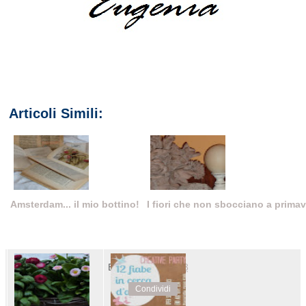
Articoli Simili:
Amsterdam... il mio bottino!
I fiori che non sbocciano a primav
Eugenia
alle
17:53
Condividi