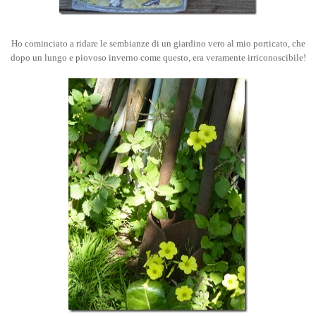
Ho cominciato a ridare le sembianze di un giardino vero al mio porticato, che
dopo un lungo e piovoso inverno come questo, era veramente irriconoscibile!