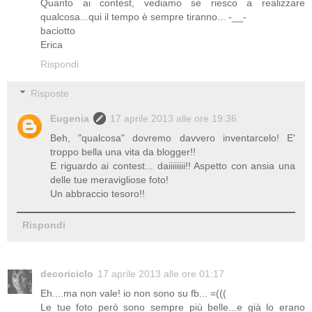
Quanto ai contest, vediamo se riesco a realizzare
qualcosa...qui il tempo è sempre tiranno... -__-
baciotto
Erica
Rispondi
Risposte
Eugenia
17 aprile 2013 alle ore 19:36
Beh, "qualcosa" dovremo davvero inventarcelo! E'
troppo bella una vita da blogger!!
E riguardo ai contest... daiiiiiiii!! Aspetto con ansia una
delle tue meravigliose foto!
Un abbraccio tesoro!!
Rispondi
decoriciclo
17 aprile 2013 alle ore 01:17
Eh....ma non vale! io non sono su fb... =(((
Le tue foto però sono sempre più belle...e già lo erano