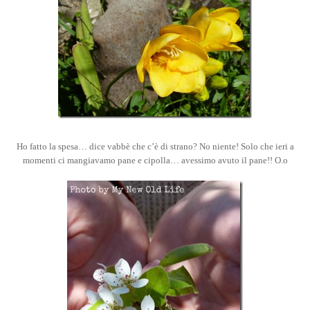
Ho fatto la spesa… dice vabbè che c’è di strano? No niente! Solo che ieri a
momenti ci mangiavamo pane e cipolla… avessimo avuto il pane!! O.o