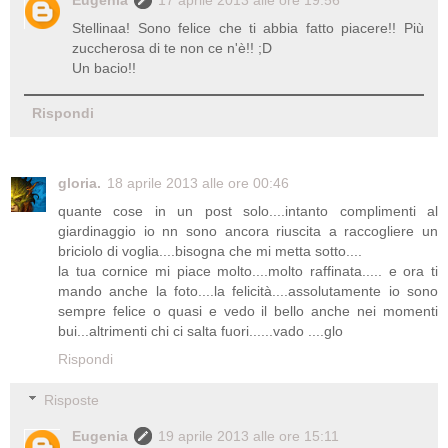
Stellinaa! Sono felice che ti abbia fatto piacere!! Più
zuccherosa di te non ce n'è!! ;D
Un bacio!!
Rispondi
gloria.
18 aprile 2013 alle ore 00:46
quante cose in un post solo....intanto complimenti al
giardinaggio io nn sono ancora riuscita a raccogliere un
briciolo di voglia....bisogna che mi metta sotto....
la tua cornice mi piace molto....molto raffinata..... e ora ti
mando anche la foto....la felicità....assolutamente io sono
sempre felice o quasi e vedo il bello anche nei momenti
bui...altrimenti chi ci salta fuori......vado ....glo
Rispondi
Risposte
Eugenia
19 aprile 2013 alle ore 15:11