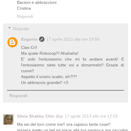
Bacioni e abbraccioni
Cristina
Rispondi
Risposte
Eugenia
17 aprile 2013 alle ore 19:50
Ciao Cri!
Ma quale Robocop!!! Ahahaha!
E' solo l'entusiasmo che mi fa andare avanti! E
l'entusiasmo siete tutte voi a donarmelo!! Grazie di
cuore!!
Aspetto il vostro scatto, eh?!?!
Un abbraccio grande!! <3
Rispondi
Silvia Shabby Chic Joy
17 aprile 2013 alle ore 12:02
Ma sei del toro come me!! ora capisco tante cose!!
stasera metto un bel mi piace alla tua pagina e ora raccolgo