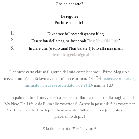
Che ne pensate?
Le regole?
Poche e semplici:
Diventare follower di questo blog
Essere fan della pagina facebook “
My New Old Life
”
Inviare una (e solo una! Non barate!!) foto alla mia mail:
ferrettieugenia@gmail.com
Il contest verrà chiuso il giorno del mio compleanno: il Primo Maggio a
34
mezzanotte! (eh, già lavoravamo solo io e mamma
24
-
(correzione del 18/04/13)
ma tanto non ci avete creduto, no?!?! ;D-
anni fa!! ;D)
In un paio di giorni provvederò a creare un album apposito sulla pagina fb di
My New Old Life, e da lì via alle votazioni!! Avrete la possibilità di votare per
2 settimane dalla data di pubblicazione dell’album, la foto (o le foto) che vi
piaceranno di più!
E la foto con più
like
che vince?